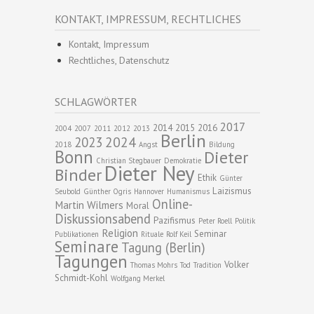
KONTAKT, IMPRESSUM, RECHTLICHES
Kontakt, Impressum
Rechtliches, Datenschutz
SCHLAGWÖRTER
2017
2014
2015
2016
2004
2007
2011
2012
2013
Berlin
2024
2023
2018
Angst
Bildung
Bonn
Dieter
Christian Stegbauer
Demokratie
Dieter Ney
Binder
Ethik
Günter
Laizismus
Seubold
Günther Ogris
Hannover
Humanismus
Online-
Martin Wilmers
Moral
Diskussionsabend
Pazifismus
Peter Roell
Politik
Religion
Seminar
Publikationen
Rituale
Rolf Keil
Seminare
Tagung (Berlin)
Tagungen
Volker
Thomas Mohrs
Tod
Tradition
Schmidt-Kohl
Wolfgang Merkel