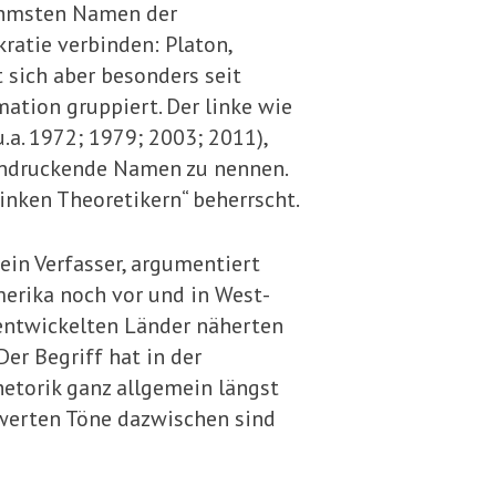
nehmsten Namen der
ratie verbinden: Platon,
t sich aber besonders seit
ation grup­piert. Der linke wie
.a. 1972; 1979; 2003; 2011),
indruckende Na­men zu nennen.
inken Theoretikern“ beherrscht.
 sein Verfasser, argumentiert
merika noch vor und in West­
 entwickelten Länder näherten
er Begriff hat in der
e­torik ganz allgemein längst
swerten Töne dazwischen sind