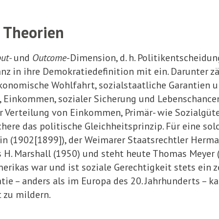
e Theorien
put-
und
Outcome
-Dimension, d. h. Politikent­scheidu
 in ihre De­mokratiedefinition mit ein. Darunter zä
konomische Wohlfahrt, sozialstaatliche Garantien u
, Einkommen, so­zialer Sicherung und Lebenschance
r Verteilung von Einkommen, Primär- wie Sozialgüte
chere das politi­sche Gleichheitsprinzip. Für eine so
n (1902[1899]), der Weimarer Staatsrechtler Hermann
 H. Marshall (1950) und steht heute Thomas Meyer (
i­kas war und ist soziale Gerechtigkeit stets ein ze
tie – anders als im Europa des 20. Jahrhunderts – k
 zu mildern.