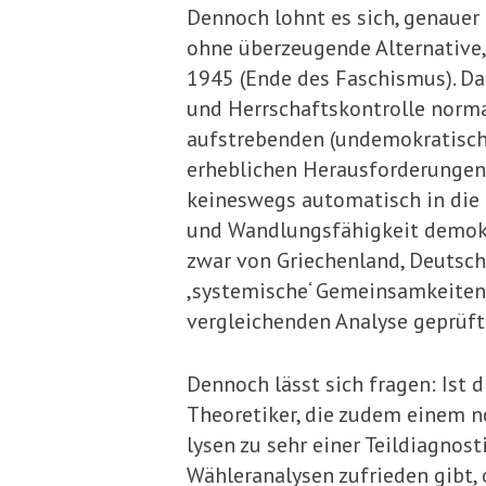
Dennoch lohnt es sich, genauer 
ohne überzeugende Alternative,
1945 (Ende des Faschismus). Das
und Herrschaftskontrolle norma
aufstrebenden (undemokratischen
erheblichen Herausforderungen
keineswegs auto­matisch in die K
und Wandlungsfähigkeit demokra
zwar von Grie­chenland, Deutsch
,systemische‘ Gemeinsamkeiten d
vergleichenden Analyse geprüft w
Dennoch lässt sich fragen: Ist 
Theoretiker, die zudem einem n
lysen zu sehr einer Teildiagnos
Wähleranalysen zufrieden gibt,