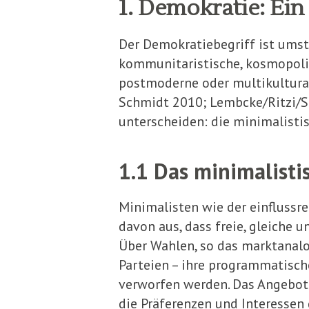
1. Demokratie: Ein
Der Demokratiebegriff ist umstrit
kommunitaristische, kosmopolitis
postmo­derne oder multikulturali
Schmidt 2010; Lembcke/Ritzi/Sc
unterscheiden: die minima­listi
1.1 Das minimalisti
Minimalisten wie der einflussr
davon aus, dass freie, gleiche 
Über Wahlen, so das marktanal
Parteien – ihre programmatische
verworfen werden. Das Angebot
die Präferenzen und Interessen 