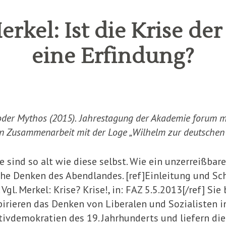
rkel: Ist die Krise de
eine Erfindung?
oder Mythos (2015).
Jahrestagung der Akademie forum ma
in Zusammenarbeit mit der Loge „Wilhelm zur deutschen
sind so alt wie diese selbst. Wie ein unzer­reißbare
he Den­ken des Abendlandes. [ref]Einleitung und Sch
Vgl. Merkel: Krise? Krise!, in: FAZ 5.5.2013[/ref] Si
irieren das Denken von Liberalen und Sozialisten i
tivdemokratien des 19. Jahrhun­derts und liefern di