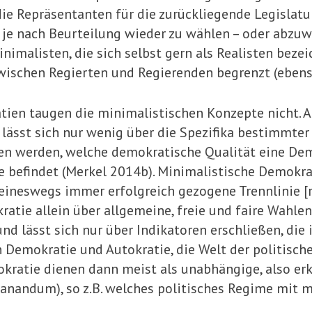
 die Repräsentanten für die zurückliegende Le­gislat
 je nach Beurteilung wieder zu wäh­len – oder abzu
imalisten, die sich selbst gern als Realisten bezei
zwischen Regier­ten und Regierenden begrenzt (ebens
atien taugen die minimalistischen Kon­zepte nicht. 
 lässt sich nur wenig über die Spezifika bestimmte
 werden, welche demokratische Qualität eine Demok
rise befindet (Merkel 2014b). Minimalistische Demokr
eineswegs immer erfolgreich gezogene Trenn­li­nie 
atie allein über allgemeine, freie und faire Wahlen
nd lässt sich nur über Indikatoren erschließen, die
n Demokratie und Autokratie, die Welt der politisch
okratie dienen dann meist als unabhängige, also erk
planandum), so z.B. welches politisches Regime mit