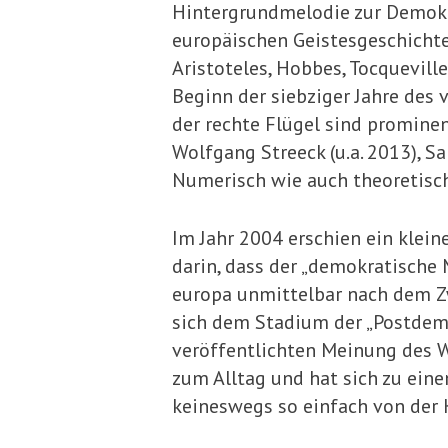
Hintergrundmelodie zur Demokra
europäischen Geistesgeschichte,
Aristoteles, Hobbes, Tocqueville
Beginn der siebzi­ger Jahre des
der rechte Flügel sind prominent
Wolfgang Streeck (u.a. 2013), 
Numerisch wie auch theoretisch-
Im Jahr 2004 erschien ein klei
darin, dass der „demokratische 
europa unmittelbar nach dem Zw
sich dem Stadium der „Postdemok
veröffent­lichten Meinung des W
zum Alltag und hat sich zu ein
keineswegs so ein­fach von der