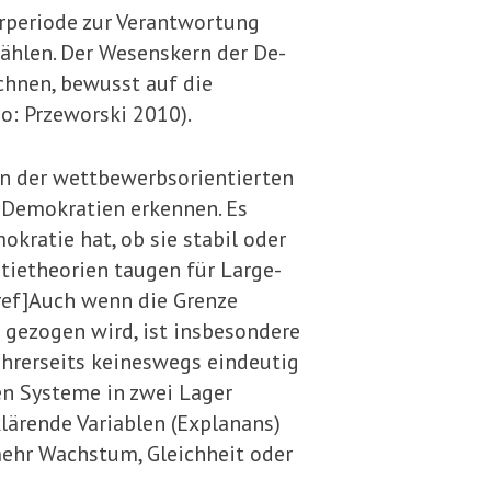
urperiode zur Verant­wortung
wählen. Der Wesenskern der De­
chnen, bewusst auf die
o: Przeworski 2010).
An der wettbewerbsorientierten
r Demokratien erkennen. Es
ratie hat, ob sie stabil oder
atietheorien taugen für Large-
[ref]Auch wenn die Grenze
 gezogen wird, ist insbesondere
 ihrerseits keineswegs eindeutig
en Systeme in zwei Lager
lärende Variablen (Explanans)
 mehr Wachstum, Gleichheit oder