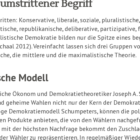
 umstrittener Begriff
ten: Konservative, liberale, soziale, plura­lis­tische,
che, re­pub­likanische, deliberative, partizipative, f
stische Demokratie bilden nur die Spitze eines be­gri
haal 2012). Vereinfacht lassen sich drei Gruppen 
sche, die mittlere und die maximalistische Theorie.
sche Modell
eiche Ökonom und Demokratietheoretiker Jo­seph A.
und ge­heime Wahlen nicht nur der Kern der Demokrati
oge Demokratiemodell Schumpeters, können die po­l
n Pro­dukte an­bieten, die von den Wählern nachgef
 mit der höchsten Nachfrage bekommt den Zuschlag 
der Wähler zu reprä­sentieren. In regelmäßiger Wied