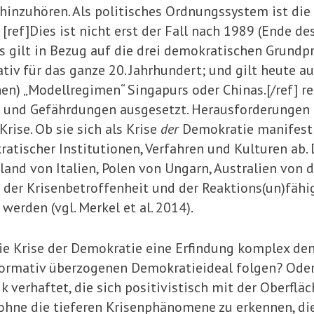
hinzuhören. Als politisches Ordnungs­sys­tem ist d
 [ref]Dies ist nicht erst der Fall nach 1989 (Ende
 gilt in Bezug auf die drei demokratischen Grundpri
tiv für das ganze 20. Jahrhundert; und gilt heute 
) „Modellregimen“ Singapurs oder Chinas.[/ref] re­
 und Gefährdungen aus­gesetzt. Herausforderungen
rise. Ob sie sich als Krise
der
Demokratie manifesti
tischer Institutio­nen, Verfahren und Kulturen ab. 
land von Italien, Polen von Ungarn, Australien von 
er Krisenbetrof­fenheit und der Reaktions(un)fähig
erden (vgl. Merkel et al. 2014).
die Krise der Demokratie eine Erfindung komplex de
orma­tiv überzogenen Demokratieideal folgen? Oder
tik verhaftet, die sich positivistisch mit der Oberf
 ohne die tieferen Krisenphänomene zu erkennen, die