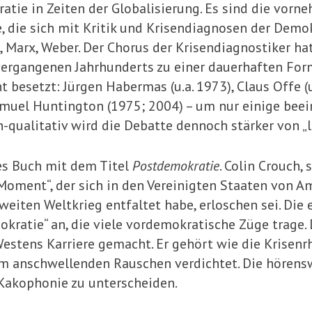
tie in Zeiten der Globalisierung. Es sind die vor
 die sich mit Kritik und Krisendiagnosen der Demok
, Marx, Weber. Der Cho­rus der Krisendiagnostiker ha
 vergangenen Jahrhunderts zu einer dauerhaften Form
 besetzt: Jürgen Habermas (u.a. 1973), Claus Offe (u
Samuel Huntington (1975; 2004) – um nur einige bee
qualitativ wird die Debatte dennoch stärker von „l
nes Buch mit dem Titel
Postdemokratie
. Colin Crouch,
Mo­ment“, der sich in den Vereinigten Staaten von A
eiten Weltkrieg entfaltet habe, erloschen sei. Die
ratie“ an, die viele vordemokratische Züge trage. D
estens Karriere gemacht. Er gehört wie die Krisenrh
em anschwellenden Rau­schen verdichtet. Die hören
 Kakophonie zu unterscheiden.