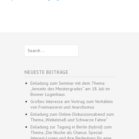
Search
for:
NEUESTE BEITRÄGE
Einladung zum Seminar mit dem Thema
„Jenseits des Meistergrades“ am 18. Juli im
Bonner Logenhaus
Großes Interesse am Vortrag zum Verhältnis
von Freimaurerei und Anarchismus
Einladung zum Online-Diskussionsabend zum
Thema „Winkelmaß und Schwarze Fahne“
Einladung zur Tagung in Berlin (hybrid) zum
Thema „Die Nische als Chance. Special-
Interest-Logen und ihre Bedeutung für eine