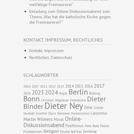
vielfältige Freimaurerei“
Einladung zum Online-Diskussionsabend zum
Thema „Was hat die katholische Kirche gegen
die Freimaurerei?“
KONTAKT, IMPRESSUM, RECHTLICHES
Kontakt, Impressum
Rechtliches, Datenschutz
SCHLAGWÖRTER
2017
2014
2015
2016
2004
2007
2011
2012
2013
Berlin
2024
2023
2018
Angst
Bildung
Bonn
Dieter
Christian Stegbauer
Demokratie
Dieter Ney
Binder
Ethik
Günter
Laizismus
Seubold
Günther Ogris
Hannover
Humanismus
Online-
Martin Wilmers
Moral
Diskussionsabend
Pazifismus
Peter Roell
Politik
Religion
Seminar
Publikationen
Rituale
Rolf Keil