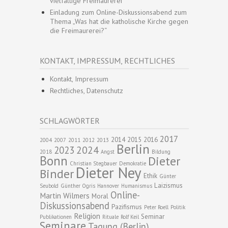
vielfältige Freimaurerei“
Einladung zum Online-Diskussionsabend zum
Thema „Was hat die katholische Kirche gegen
die Freimaurerei?“
KONTAKT, IMPRESSUM, RECHTLICHES
Kontakt, Impressum
Rechtliches, Datenschutz
SCHLAGWÖRTER
2017
2014
2015
2016
2004
2007
2011
2012
2013
Berlin
2024
2023
2018
Angst
Bildung
Bonn
Dieter
Christian Stegbauer
Demokratie
Dieter Ney
Binder
Ethik
Günter
Laizismus
Seubold
Günther Ogris
Hannover
Humanismus
Online-
Martin Wilmers
Moral
Diskussionsabend
Pazifismus
Peter Roell
Politik
Religion
Seminar
Publikationen
Rituale
Rolf Keil
Seminare
Tagung (Berlin)