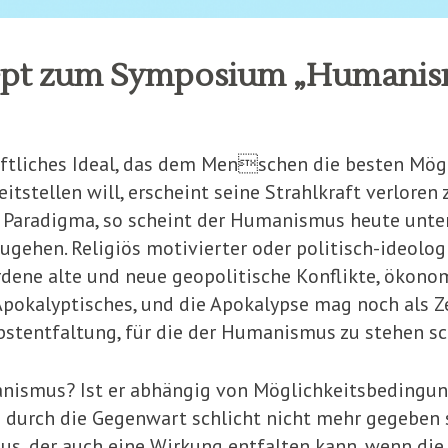
zept zum Symposium „Humanism
ftliches Ideal, das dem Menschen die besten Mögl
tstellen will, erscheint seine Strahlkraft verloren 
Paradigma, so scheint der Humanismus heute unter
gehen. Religiös motivierter oder politisch-ideolog
dene alte und neue geopolitische Konflikte, ökono
pokalyptisches, und die Apokalypse mag noch als Ze
bstentfaltung, für die der Humanismus zu stehen sc
manismus? Ist er abhängig von Möglichkeitsbeding
e durch die Gegenwart schlicht nicht mehr gegeben 
s, der auch eine Wirkung entfalten kann, wenn die