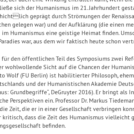
 ließe sich der Humanismus im 21. Jahrhundert ges
chichtlich geprägt durch Strömungen der Renaissan
hen gelegen war) und der Aufklärung (die einen m
ei im Humanismus eine geistige Heimat finden. Umso
aradies war, aus dem wir faktisch heute schon vertr
 für den öffentlichen Teil des Symposiums zwei Re
r wohlwollende Sicht auf die Chancen der Humanism
o Wolf (FU Berlin) ist habilitierter Philosoph, ehem
schlands und der Humanistischen Akademie Deutschl
 Grundbegriffe“, DeGruyter 2016). Er bringt als Int
ische Perspektiven ein. Professor Dr. Markus Tiedema
 die Zeit, die er in einer Gesellschaft verbringen k
 kritisch, dass die Zeit des Humanismus vielleicht g
ngsgesellschaft befinden.