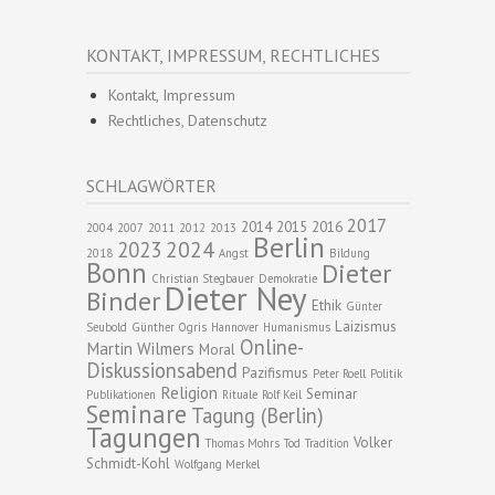
KONTAKT, IMPRESSUM, RECHTLICHES
Kontakt, Impressum
Rechtliches, Datenschutz
SCHLAGWÖRTER
2017
2014
2015
2016
2004
2007
2011
2012
2013
Berlin
2024
2023
2018
Angst
Bildung
Bonn
Dieter
Christian Stegbauer
Demokratie
Dieter Ney
Binder
Ethik
Günter
Laizismus
Seubold
Günther Ogris
Hannover
Humanismus
Online-
Martin Wilmers
Moral
Diskussionsabend
Pazifismus
Peter Roell
Politik
Religion
Seminar
Publikationen
Rituale
Rolf Keil
Seminare
Tagung (Berlin)
Tagungen
Volker
Thomas Mohrs
Tod
Tradition
Schmidt-Kohl
Wolfgang Merkel